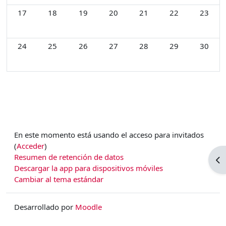
Sin eventos, lunes, 17 noviembre
Sin eventos, martes, 18 noviembre
Sin eventos, miércoles, 19 noviembre
Sin eventos, jueves, 20 noviembre
Sin eventos, viernes, 21 
Sin eventos, sáb
Sin eve
17
18
19
20
21
22
23
Sin eventos, lunes, 24 noviembre
Sin eventos, martes, 25 noviembre
Sin eventos, miércoles, 26 noviembre
Sin eventos, jueves, 27 noviembre
Sin eventos, viernes, 28 
Sin eventos, sáb
Sin eve
24
25
26
27
28
29
30
En este momento está usando el acceso para invitados
(
Acceder
)
Resumen de retención de datos
Ab
Descargar la app para dispositivos móviles
Cambiar al tema estándar
Desarrollado por
Moodle