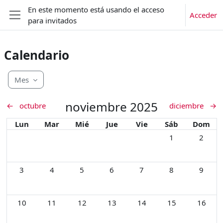
Salta al contenido principal
En este momento está usando el acceso
Acceder
para invitados
Panel lateral
Calendario
Mes
noviembre 2025
←
octubre
diciembre
→
Lunes
Martes
Miércoles
Jueves
Viernes
Sábado
Doming
Lun
Mar
Mié
Jue
Vie
Sáb
Dom
Sin eventos, sáb
Sin eve
1
2
Sin eventos, lunes, 3 noviembre
Sin eventos, martes, 4 noviembre
Sin eventos, miércoles, 5 noviembre
Sin eventos, jueves, 6 noviembre
Sin eventos, viernes, 7 n
Sin eventos, sáb
Sin eve
3
4
5
6
7
8
9
Sin eventos, lunes, 10 noviembre
Sin eventos, martes, 11 noviembre
Sin eventos, miércoles, 12 noviembre
Sin eventos, jueves, 13 noviembre
Sin eventos, viernes, 14 
Sin eventos, sáb
Sin eve
10
11
12
13
14
15
16