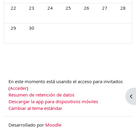
Sin eventos, lunes, 22 junio
Sin eventos, martes, 23 junio
Sin eventos, miércoles, 24 junio
Sin eventos, jueves, 25 junio
Sin eventos, viernes, 26 j
Sin eventos, sába
Sin even
22
23
24
25
26
27
28
Sin eventos, lunes, 29 junio
Sin eventos, martes, 30 junio
29
30
En este momento está usando el acceso para invitados
(
Acceder
)
Resumen de retención de datos
Ab
Descargar la app para dispositivos móviles
Cambiar al tema estándar
Desarrollado por
Moodle