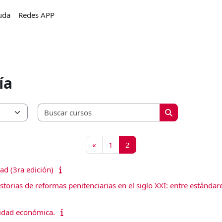
uda
Redes APP
ía
Buscar cursos
Buscar cursos
Página anterior
Página 1
Página 2
«
1
2
ad (3ra edición)
storias de reformas penitenciarias en el siglo XXI: entre estándar
lidad económica.