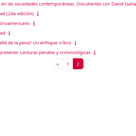
go en las sociedades contemporáneas. Discutiendo con David Garl
dad (2da edición)
atinoamericano
dad
allá de la pena? Un enfoque crítico
 presente: Lecturas penales y criminológicas
Página anterior
Página 1
Página 2
«
1
2