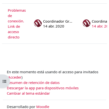
Mostrando 1 de 1 discusiones
Problemas
de
conexión.
Coordinador Gral. Campus APP
14 abr. 2020
14 abr. 2
Link de
acceso
directo
En este momento está usando el acceso para invitados
(
Acceder
)
Abrir índice del curso
Resumen de retención de datos
Descargar la app para dispositivos móviles
Cambiar al tema estándar
Desarrollado por
Moodle