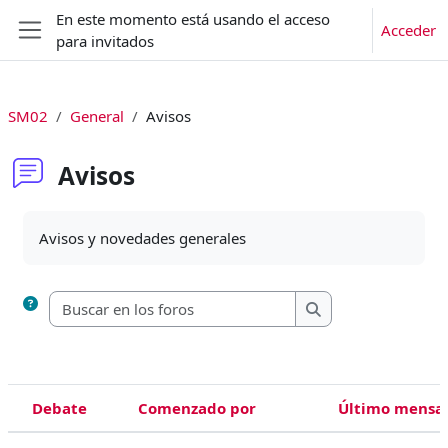
Salta al contenido principal
En este momento está usando el acceso
Acceder
para invitados
Panel lateral
SM02
General
Avisos
Avisos
Requisitos de finalización
Avisos y novedades generales
Buscar en los foros
Buscar en los foros
Debate
Comenzado por
Último mensa
Estado