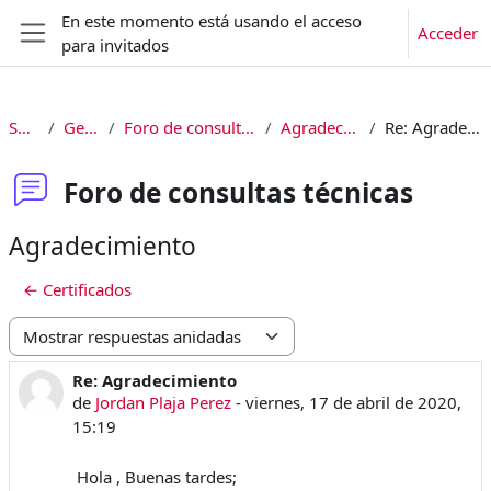
Salta al contenido principal
En este momento está usando el acceso
Acceder
para invitados
Panel lateral
SM02
General
Foro de consultas técnicas
Agradecimiento
Re: Agradecimiento
Foro de consultas técnicas
Agradecimiento
← Certificados
Mostrar modo
Re: Agradecimiento
Número de respuestas: 0
de
Jordan Plaja Perez
-
viernes, 17 de abril de 2020,
15:19
Hola , Buenas tardes;