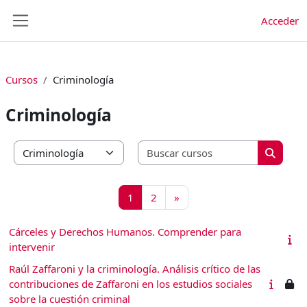
Salta al contenido principal
Acceder
Panel lateral
Cursos
Criminología
Criminología
Buscar cu
Categorías
Buscar 
Página 1
Página 2
Siguiente página
1
2
»
Cárceles y Derechos Humanos. Comprender para
intervenir
Raúl Zaffaroni y la criminología. Análisis crítico de las
contribuciones de Zaffaroni en los estudios sociales
sobre la cuestión criminal